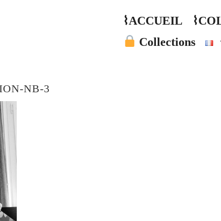
⌇ACCUEIL
⌇CO
Collections
ION-NB-3