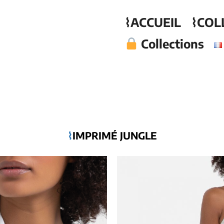
⌇ACCUEIL
⌇COL
Collections
⌇
IMPRIM
É
JUNGLE